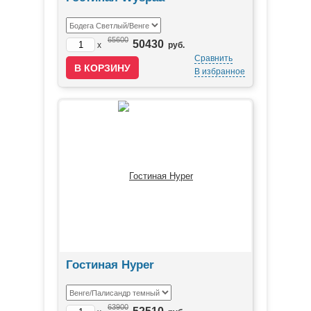
65600
50430
x
руб.
Сравнить
В избранное
Гостиная Hyper
63900