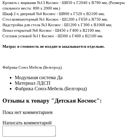
Кровать с ящиками №13 Космос - Ш850 х Г2040 х В790 мм; (Размеры
спального места: 800 х 2000 мм.)
Шкаф 2-х дверный №4 Космос - Ш800 х Г520 х В2100 мм;
Стол компьютерный №1 Космос - Ш1200 х Г650 х В750 мм;
Надстройка для стола №3 Космос - Ш1200 х Г300 х В1068 мм;
Пенал открытый №6 Космос - Ш450 х Г400 х В2100 мм;
Стеллаж угловой №11 Космос - Ш300 х Г400 х В2100 мм.
Матрас в стоимость не входит и заказывается отдельно.
Фабрика Союз Мебель (Белгород).
Модульная система
Да
Материал
ЛДСП
Фабрика
Союз-Мебель (Белгород)
Отзывы к товару "Детская Космос":
Пока нет комментариев
Написать комментарий