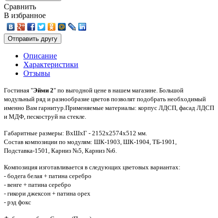
Сравнить
В избранное
Описание
Характеристики
Отзывы
Гостиная
"
Эйми 2
" по выгодной цене в нашем магазине. Большой
модульный ряд и разнообразие цветов позволят подобрать необходимый
именно Вам гарнитур.
Применяемые материалы: корпус ЛДСП, фасад ЛДСП
и МДФ, пескоструй на стекле.
Габаритные размеры: ВхШхГ - 2152х2574х512 мм.
Состав композиции по модулям: ШК-1903, ШК-1904, ТБ-1901,
Подставка-1501, Карниз №5, Карниз №6.
Композиция изготавливается в следующих цветовых вариантах:
- бодега белая + патина серебро
- венге + патина серебро
- гикори джексон + патина орех
- рэд фокс