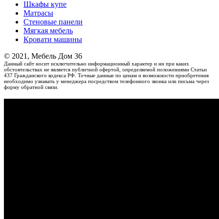
Шкафы купе
Матрасы
Стеновые панели
Мягкая мебель
Кровати машины
© 2021, Мебель Дом 36
Данный сайт носит исключительно информационный характер и ни при каких
обстоятельствах не является публичной офертой, определяемой положениями Статьи
437 Гражданского кодекса РФ. Точные данные по ценам и возможности приобретения
необходимо узнавать у менеджера посредством телефонного звонка или письма через
форму обратной связи.