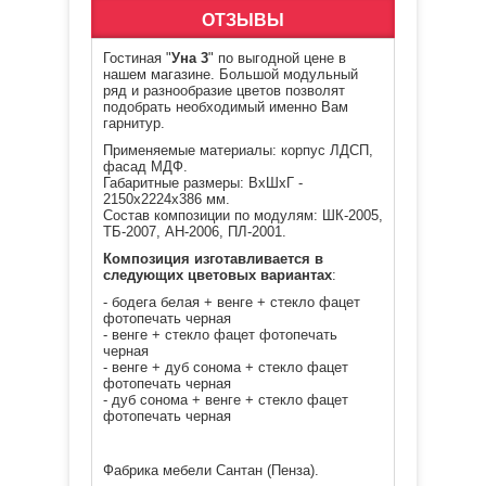
ОТЗЫВЫ
Гостиная
"
Уна 3
" по выгодной цене в
нашем магазине. Большой модульный
ряд и разнообразие цветов позволят
подобрать необходимый именно Вам
гарнитур.
Применяемые материалы: корпус ЛДСП,
фасад МДФ.
Габаритные размеры: ВхШхГ -
2150х2224х386 мм.
Состав композиции по модулям: ШК-2005,
ТБ-2007, АН-2006, ПЛ-2001.
Композиция изготавливается в
следующих цветовых вариантах
:
- бодега белая + венге + стекло фацет
фотопечать черная
- венге + стекло фацет фотопечать
черная
- венге + дуб сонома + стекло фацет
фотопечать черная
- дуб сонома + венге + стекло фацет
фотопечать черная
Фабрика мебели Сантан (Пенза).