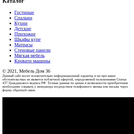
Каталог
Гостиные
Спальни
Кухни
Детские
Прихожие
Шкафы купе
Матрасы
Стеновые панели
Мягкая мебель
Кровати машины
© 2021, Мебель Дом 36
Данный сайт носит исключительно информационный характер и ни при каких
обстоятельствах не является публичной офертой, определяемой положениями Статьи
437 Гражданского кодекса РФ. Точные данные по ценам и возможности приобретения
необходимо узнавать у менеджера посредством телефонного звонка или письма через
форму обратной связи.