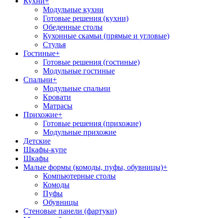
Кухни
+
Модульные кухни
Готовые решения (кухни)
Обеденные столы
Кухонные скамьи (прямые и угловые)
Стулья
Гостиные
+
Готовые решения (гостиные)
Модульные гостиные
Спальни
+
Модульные спальни
Кровати
Матрасы
Прихожие
+
Готовые решения (прихожие)
Модульные прихожие
Детские
Шкафы-купе
Шкафы
Малые формы (комоды, пуфы, обувницы)
+
Компьютерные столы
Комоды
Пуфы
Обувницы
Стеновые панели (фартуки)