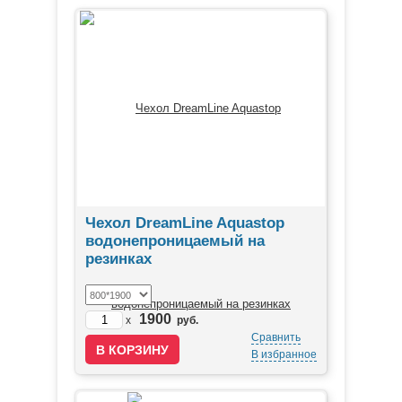
Чехол DreamLine Aquastop
водонепроницаемый на
резинках
1900
x
руб.
Сравнить
В избранное