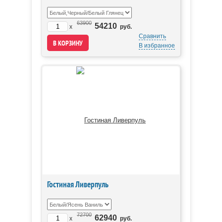
63900
54210
x
руб.
Сравнить
В избранное
Гостиная Ливерпуль
72700
62940
x
руб.