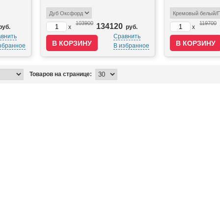
103900
119700
134120
руб.
x
руб.
x
внить
Сравнить
збранное
В избранное
Товаров на странице: