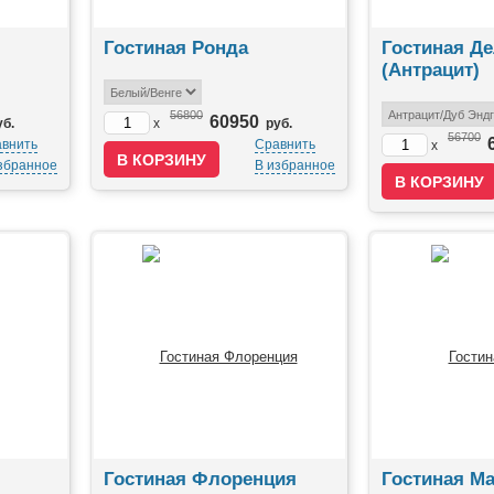
Гостиная Ронда
Гостиная Д
(Антрацит)
56800
60950
уб.
x
руб.
56700
внить
Сравнить
x
збранное
В избранное
Гостиная Флоренция
Гостиная М