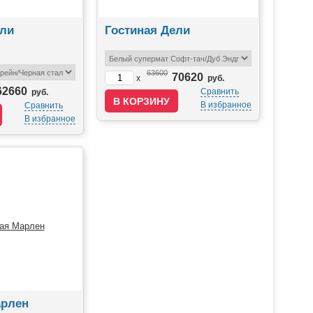
ели
Гостиная Дели
63600
70620
x
руб.
62660
Сравнить
руб.
В избранное
Сравнить
В избранное
арлен