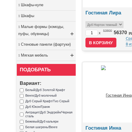
Шкафы-купе
Гостиная Лира
Шкафы
Малые формы (комоды,
53800
+
56370
x
р
пуфы, обувницы)
Сра
Стеновые панели (фартуки)
В и
+
Мягкая мебель
ПОДОБРАТЬ
Вариант:
Белый/Дуб Золотой Крафт
Венге/Дуб молочный
Дуб Серый Крафт/Тиз Серый
Дуб Юкон/Гранж
Антрацит/Дуб Эндгрейн/Черная
сталь
Бежевый/Дуб кальяри
Белая шагрень/Венге
Гостиная Инна