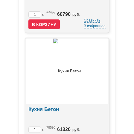
77450
60790
x
руб.
Сравнить
В избранное
Кухня Бетон
78590
61320
x
руб.