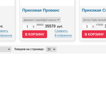
Прихожая Прованс
Прихожая С
39800
47600
35570
уб.
x
руб.
x
внить
Сравнить
збранное
В избранное
Товаров на странице: