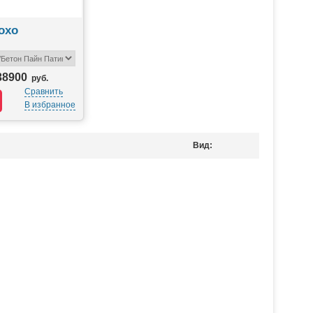
охо
38900
руб.
Сравнить
В избранное
Вид: