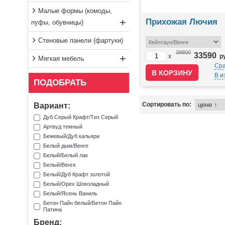
Малые формы (комоды,
+
Прихожая Лючия
пуфы, обувницы)
Стеновые панели (фартуки)
39800
33590
+
x
р
Мягкая мебель
Сра
В и
ПОДОБРАТЬ
Сортировать по:
Вариант:
Дуб Серый Крафт/Тиз Серый
Артвуд темный
Бежевый/Дуб кальяри
Белый дым/Венге
Белый/Белый лак
Белый/Венге
Белый/Дуб Крафт золотой
Белый/Орех Шоколадный
Белый/Ясень Ваниль
Бетон Пайн белый/Бетон Пайн
Патина
Бетон Пайн белый/Венге
Бренд: