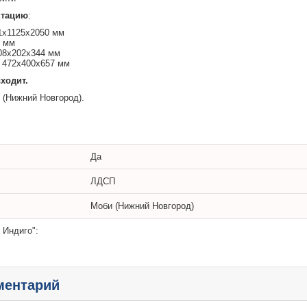
ктацию
:
1х1125х
2050
мм
9 мм
208х202х344 мм
 472х400х657 мм
ходит.
(Нижний Новгород).
Да
ЛДСП
Моби (Нижний Новгород)
 Индиго":
ментарий