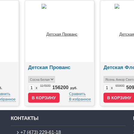
Детская Прованс
Детская Фл
114500
65900
156200
50
x
x
б.
руб.
внить
Сравнить
збранное
В избранное
КОНТАКТЫ
+7 (473) 229-61-18