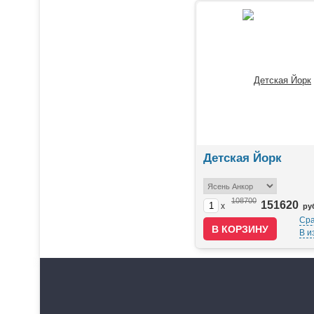
Детская Йорк
108700
151620
x
ру
Сра
В и