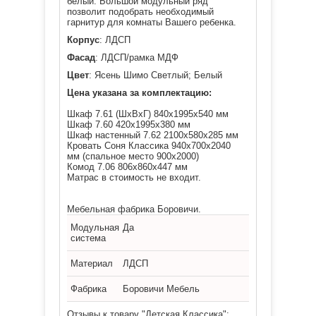
белый. Большой модульный ряд
позволит подобрать необходимый
гарнитур для комнаты Вашего ребенка.
Корпус
: ЛДСП
Фасад
: ЛДСП/рамка МДФ
Цвет
: Ясень Шимо Светлый; Белый
Цена указана за комплектацию:
Шкаф 7.61 (ШхВхГ)
840х1995х540
мм
Шкаф 7.60
420х1995х380
мм
Шкаф настенный 7.62
2100х580х285
мм
Кровать Соня Классика
940х700х2040
мм
(спальное место 900х2000)
Комод 7.06
806х860х447
мм
Матрас в стоимость не входит.
Мебельная фабрика Боровичи.
Модульная
Да
система
Материал
ЛДСП
Фабрика
Боровичи Мебель
Отзывы к товару "Детская Классика":