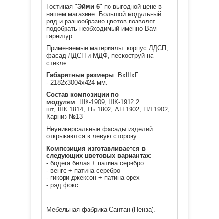
Гостиная
"
Эйми 6
" по выгодной цене в
нашем магазине. Большой модульный
ряд и разнообразие цветов позволят
подобрать необходимый именно Вам
гарнитур.
Применяемые материалы: корпус ЛДСП,
фасад ЛДСП и МДФ, пескоструй на
стекле.
Габаритные размеры
: ВхШхГ
-
2182х3004х424 мм.
Состав композиции по
модулям
:
ШК-1909,
ШК-1912 2
шт,
ШК-1914,
ТБ-1902,
АН-1902,
ПЛ-1902,
Карниз №13
Неуниверсальные фасады изделий
открываются в левую сторону.
Композиция изготавливается в
следующих цветовых вариантах
:
- бодега белая + патина серебро
- венге + патина серебро
- гикори джексон + патина орех
- рэд фокс
Мебельная фабрика Сантан (Пенза).