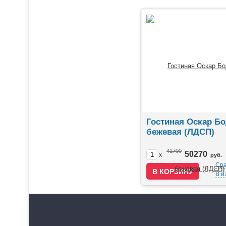
Гостиная Оскар Бо
бежевая (ЛДСП)
41700
50270
x
руб.
Сра
В и