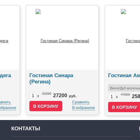
дега
Гостиная Синара
Гостиная А
(Регина)
31590
47600
27200
x
25
руб.
x
внить
Сравнить
збранное
В избранное
КОНТАКТЫ