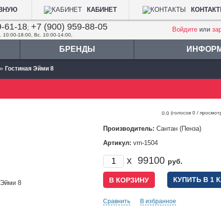
АВНУЮ
КАБИНЕТ
КОНТАК
9-61-18
+7 (900) 959-88-05
;
Войдите
или
за
. 10:00-18:00, Вс. 10:00-14:00,
БРЕНДЫ
ИНФОР
»
Гостиная Эйми 8
(голосов
0
/ просмот
0.0
Производитель:
Сантан (Пенза)
Артикул:
vrn-1504
x
99100
руб.
КУПИТЬ В 1 
Сравнить
В избранное