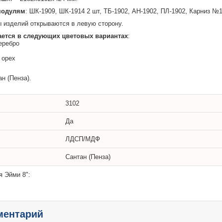
модулям
: ШК-1909, ШК-1914 2 шт, ТБ-1902, АН-1902, ПЛ-1902, Карниз №
изделий открываются в левую сторону.
ается в следующих цветовых вариантах
:
серебро
 орех
н (Пенза).
3102
Да
ЛДСП/МДФ
Сантан (Пенза)
я Эйми 8":
ментарий