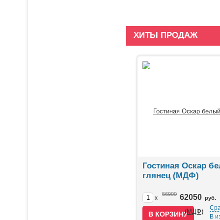
ХИТЫ ПРОДАЖ
Гостиная Оскар б
глянец (МДФ)
56900
62050
x
руб.
Сра
В и