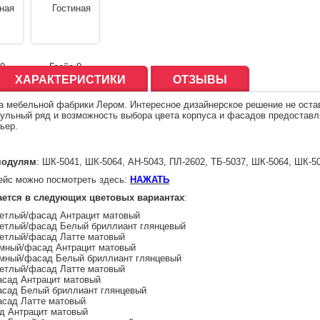
ХАРАКТЕРИСТИКИ
ОТЗЫВЫ
нка мебельной фабрики Лером. Интересное дизайнерское решение не ост
ульный ряд и возможность выбора цвета корпуса и фасадов предостав
ьер.
модулям
: ШК-5041,
ШК-5064,
АН-5043,
ПЛ-2602,
ТБ-5037,
ШК-5064,
ШК-50
ейс можно посмотреть здесь:
НАЖАТЬ
ается в следующих цветовых вариантах
:
ветлый/фасад Антрацит матовый
ветлый/фасад Белый бриллиант глянцевый
ветлый/фасад Латте матовый
емный/фасад Антрацит матовый
емный/фасад Белый бриллиант глянцевый
ветлый/фасад Латте матовый
асад Антрацит матовый
асад Белый бриллиант глянцевый
асад Латте матовый
д Антрацит матовый