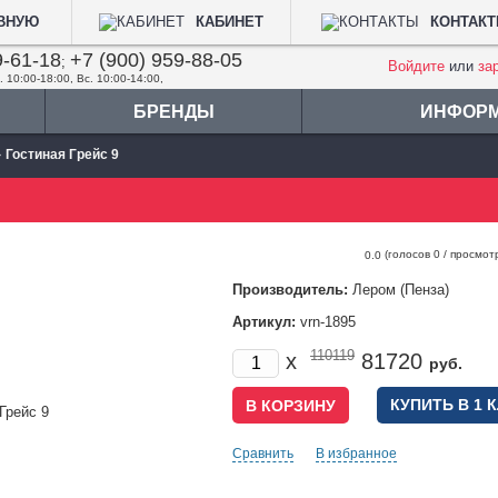
АВНУЮ
КАБИНЕТ
КОНТАК
9-61-18
+7 (900) 959-88-05
;
Войдите
или
за
. 10:00-18:00, Вс. 10:00-14:00,
БРЕНДЫ
ИНФОР
»
Гостиная Грейс 9
(голосов
0
/ просмот
0.0
Производитель:
Лером (Пенза)
Артикул:
vrn-1895
110119
x
81720
руб.
КУПИТЬ В 1 
Сравнить
В избранное