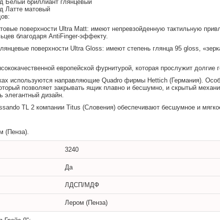
д Белый бриллиант глянцевый
д Латте матовый
ов:
атовые поверхности Ultra Matt: имеют непревзойденную тактильную при
ьцев благодаря AntiFinger-эффекту.
лянцевые поверхности Ultra Gloss: имеют степень глянца 95 gloss, «зе
ысококачественной европейской фурнитурой, которая прослужит долгие 
ках используются направляющие Quadro фирмы Hettich (Германия). Ос
который позволяет закрывать ящик плавно и бесшумно, и скрытый механ
ть элегантный дизайн.
issando TL 2 компании Titus (Словения) обеспечивают бесшумное и мягко
м
(Пенза).
3240
Да
ЛДСП/МДФ
Лером (Пенза)