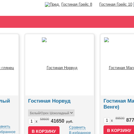
Гостиная Грейс 8
Гостиная Грейс 10
елый
Гостиная Норвуд
Гостиная Ма
Венге)
89500
58600
87
41650
x
x
руб.
внить
Сравнить
збранное
В избранное