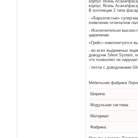
корпус Ясень Асахи/фаса
корпус Ясень Асахи/фаса
В коллекции 2 типа фасад
- «Бархатистые» супер-м
появление отпечатков пал
- Исключительно высоко-г
царапинам.
«Грейс» комплектуется в
- во всех выдвижных ящи
доводчик Silent System, 
что позволяет не наруша
- петли с доводчиками Gl
Мебельная фабрика Леро
Ширина
Модульная система
Материал
Фабрика