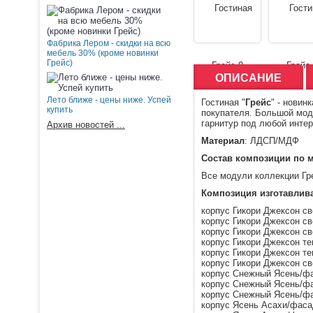
Фабрика Лером - скидки на всю
мебель 30% (кроме новинки
Грейс)
ОПИСАНИЕ
Лето ближе - цены ниже. Успей
Гостиная "
Грейс
" - нови
купить
покупателя. Большой мод
гарнитур под любой интер
Архив новостей ...
Материал
: ЛДСП/МДФ
Состав композиции по 
Все модули коллекции Гр
Композиция изготавлив
корпус Гикори Джексон с
корпус Гикори Джексон с
корпус Гикори Джексон с
корпус Гикори Джексон т
корпус Гикори Джексон т
корпус Гикори Джексон с
корпус Снежный Ясень/ф
корпус Снежный Ясень/ф
корпус Снежный Ясень/ф
корпус Ясень Асахи/фаса