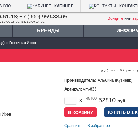
АВНУЮ
КАБИНЕТ
КОНТАК
9-61-18
+7 (900) 959-88-05
;
Войдите
или
за
. 10:00-18:00, Вс. 10:00-14:00,
БРЕНДЫ
ИНФОР
»
цк)
Гостиная Ирэн
(голосов
0
/ просмот
0.0
Производитель:
Альбина (Кузнецк)
Артикул:
vrn-833
45400
x
52810
руб.
КУПИТЬ В 1 
Сравнить
В избранное