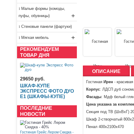
Малые формы (комоды,
+
пуфы, обувницы)
Стеновые панели (фартуки)
+
Мягкая мебель
РЕКОМЕНДУЕМ
ТОВАР ДНЯ
ОПИСАНИЕ
29650 руб.
Гостиная
Ирен
- красивая
ШКАФ-КУПЕ
Корпус
: ЛДСП
дуб соном
ЭКСПРЕСС ФОТО ДУО
Е1 (ШКАФЫ-КУПЕ)
Фасады
: Мдф белый гля
Цена указана за компле
ПОСЛЕДНИЕ
Секция под ТВ (ШхВхГ) 2
НОВОСТИ
Шкаф 2-створчатый 800х
Пенал 400х2100х470
Гостиная Грейс Лером Скидка -