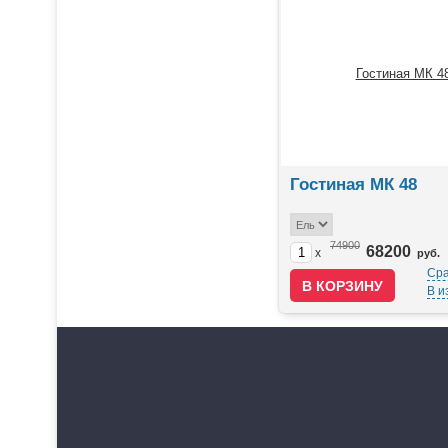
Гостиная МК 48
74900
68200
x
руб.
Сра
В и