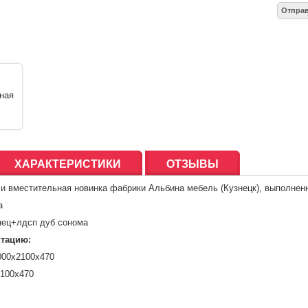
ХАРАКТЕРИСТИКИ
ОТЗЫВЫ
 и вместительная новинка фабрики Альбина мебель (Кузнецк), выполнен
а
нец+лдсп дуб сонома
ктацию:
000х2100х470
2100х470