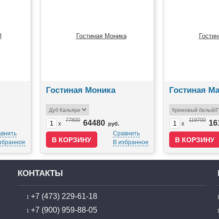
Гостиная Моника
Гостиная М
77800
119700
64480
16
x
x
руб.
внить
Сравнить
збранное
В избранное
КОНТАКТЫ
+7 (473) 229-61-18
+7 (900) 959-88-05