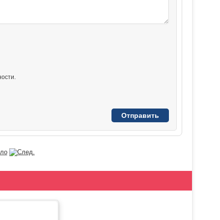
ости.
сло