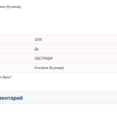
на (Кузнецк).
3200
Да
ЛДСП/МДФ
Альбина (Кузнецк)
я Ирэн":
ментарий