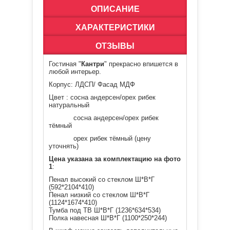
ОПИСАНИЕ
ХАРАКТЕРИСТИКИ
ОТЗЫВЫ
Гостиная "
Кантри
" прекрасно впишется в
любой интерьер.
Корпус: ЛДСП/ Фасад МДФ
Цвет : сосна андерсен/орех рибек
натуральный
сосна андерсен/орех рибек
тёмный
орех рибек тёмный (цену
уточнять)
Цена указана за комплектацию на фото
1
:
Пенал высокий со стеклом Ш*В*Г
(592*2104*410)
Пенал низкий со стеклом Ш*В*Г
(1124*1674*410)
Тумба под ТВ Ш*В*Г (1236*634*534)
Полка навесная Ш*В*Г (1100*250*244)