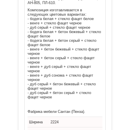
АН-805, ПЛ-610.
Композиция изготавливается в
следующих цветовых вариантах:
- бодега белая + стекло фацет белое
- венге + стекло фацет черное
- дуб серый + стекло фацет черное
- бодега белая + бетон бежевый + стекло
фацет белое
- бодега белая + бетон серый + стекло
фацет белое
- венге + бетон бежевый + стекло фацет
черное
- венге + бетон серый + стекло фацет
черное
- венге + дуб серый + стекло фацет
черное
- венге + дуб сонома + стекло фацет
черное
- дуб серый + бетон бежевый + стекло
фацет черное
- дуб серый + бетон серый + стекло
фацет черное
Фабрика мебели Сантан (Пенза).
Ширина
2224