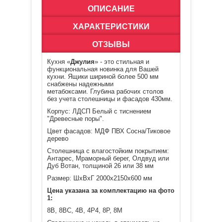
ОПИСАНИЕ
ХАРАКТЕРИСТИКИ
ОТЗЫВЫ
Кухня «
Джулия
» - это стильная и
функциональная новинка для Вашей
кухни. Ящики шириной более 500 мм
снабжены надежными
метабоксами. Глубина рабочих столов
без учета столешницы и фасадов 430мм.
Корпус: ЛДСП Белый с тиснением
"Древесные поры".
Цвет фасадов: МДФ ПВХ Сосна/Тиковое
дерево
Столешница с влагостойким покрытием:
Антарес, Мраморный берег, Олдвуд или
Дуб Вотан, толщиной 26 или 38 мм
Размер: ШхВхГ 2000х2150х600 мм
Цена указана за комплектацию на фото
1:
8В, 8ВС, 4В
, 4Р4, 8Р, 8М