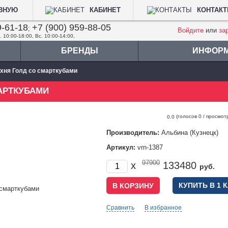
АВНУЮ
КАБИНЕТ
КОНТАК
9-61-18
+7 (900) 959-88-05
;
Войдите
или
за
. 10:00-18:00, Вс. 10:00-14:00,
БРЕНДЫ
ИНФОР
хня Голд со смарткубами
АРТКУБАМИ
(голосов
0
/ просмот
0.0
Производитель:
Альбина (Кузнецк)
Артикул:
vrn-1387
97900
x
133480
руб.
КУПИТЬ В 1 
Сравнить
В избранное