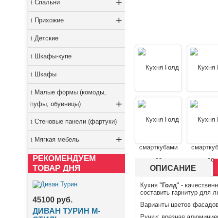
+
Спальни
+
Прихожие
Детские
Шкафы-купе
Шкафы
Малые формы (комоды,
+
пуфы, обувницы)
Стеновые панели (фартуки)
+
Мягкая мебель
РЕКОМЕНДУЕМ
ТОВАР ДНЯ
ОПИСАНИЕ
Кухня "
Голд
" - качестве
составить гарнитур для 
45100 руб.
Варианты цветов фасадов
ДИВАН ТУРИН М-
Ручки: врезная алюминие