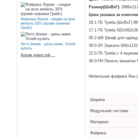
Размер(ШхВхГ):
2886х21
Цена указана за компле
Фабрика Лером - скидки на всю
18.1-ТБ Тумба (ШхВхГ) 8
мебель 30% (кроме новинки
Грейс)
17.1-ТБ Тумба
502х562х3
05.2-ШК
Шкаф для одежд
Лето ближе - цены ниже. Успей
39.0-ЗЛ Зеркало
600х1132
купить
22.0-ТБ
Тумба с 4 ящика
Архив новостей ...
36.0-ПН
Панель вешалка
Мебельная фабрика Яна (
Ширина
Модульная система
Материал
Фабрика