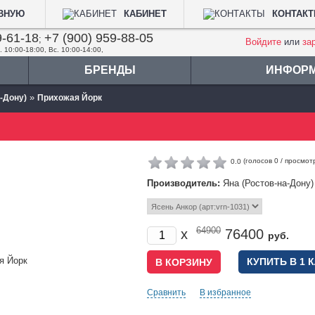
АВНУЮ
КАБИНЕТ
КОНТАК
9-61-18
+7 (900) 959-88-05
;
Войдите
или
за
. 10:00-18:00, Вс. 10:00-14:00,
БРЕНДЫ
ИНФОР
»
-Дону)
Прихожая Йорк
(голосов
0
/ просмот
0.0
Производитель:
Яна (Ростов-на-Дону)
64900
x
76400
руб.
КУПИТЬ В 1 
Сравнить
В избранное