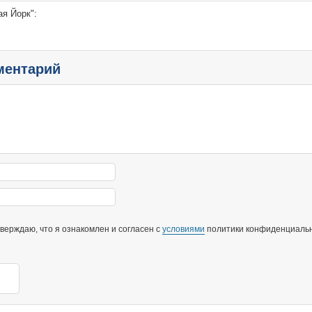
я Йорк":
ментарий
ерждаю, что я ознакомлен и согласен с
условиями
политики конфиденциальн