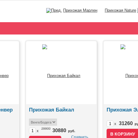
Прихожая Марлен
Прихожая Nature
енвер
Прихожая Байкал
Прихожая Э
31260
x
р
29900
30880
x
руб.
Сравнить