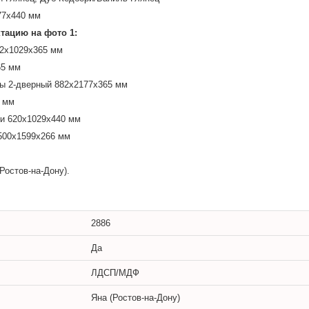
77х440 мм
ктацию на фото 1:
82х1029х365 мм
65 мм
ы 2-дверный
882х2177х365 мм
 мм
ми
620х1029х440 мм
500х1599х266 мм
Ростов-на-Дону).
2886
Да
ЛДСП/МДФ
Яна (Ростов-на-Дону)