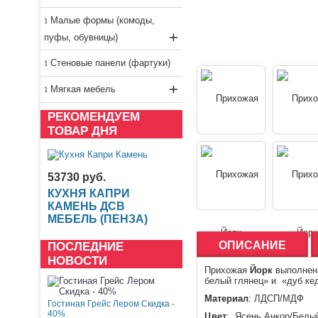
Малые формы (комоды,
+
пуфы, обувницы)
Стеновые панели (фартуки)
+
Мягкая мебель
РЕКОМЕНДУЕМ
ТОВАР ДНЯ
53730 руб.
КУХНЯ КАПРИ
КАМЕНЬ ДСВ
МЕБЕЛЬ (ПЕНЗА)
ОПИСАНИЕ
ПОСЛЕДНИЕ
НОВОСТИ
Прихожая
Йорк
выполнена
белый глянец» и «дуб ке
Материал
: ЛДСП/МДФ
Гостиная Грейс Лером Скидка -
40%
Цвет
: Ясень Анкор/Белы