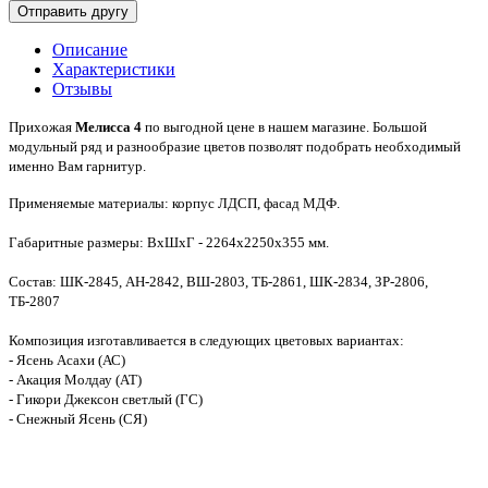
Описание
Характеристики
Отзывы
Прихожая
Мелисса 4
по выгодной цене в нашем магазине. Большой
модульный ряд и разнообразие цветов позволят подобрать необходимый
именно Вам гарнитур.
Применяемые материалы: корпус ЛДСП, фасад МДФ.
Габаритные размеры: ВхШхГ - 2264х2250х355 мм.
Состав: ШК-2845, АН-2842, ВШ-2803, ТБ-2861, ШК-2834, ЗР-2806,
ТБ-2807
Композиция изготавливается в следующих цветовых вариантах:
- Ясень Асахи (АС)
- Акация Молдау (АТ)
- Гикори Джексон светлый (ГС)
- Снежный Ясень (СЯ)