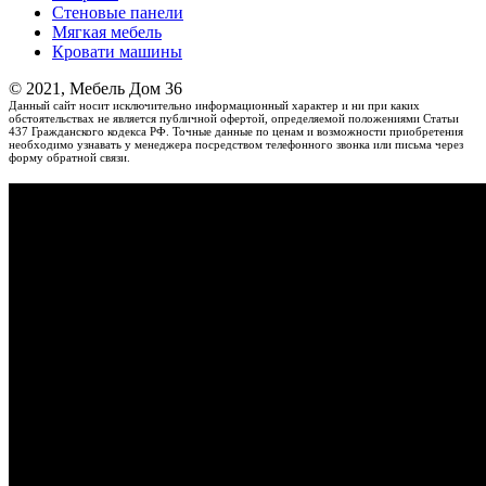
Стеновые панели
Мягкая мебель
Кровати машины
© 2021, Мебель Дом 36
Данный сайт носит исключительно информационный характер и ни при каких
обстоятельствах не является публичной офертой, определяемой положениями Статьи
437 Гражданского кодекса РФ. Точные данные по ценам и возможности приобретения
необходимо узнавать у менеджера посредством телефонного звонка или письма через
форму обратной связи.