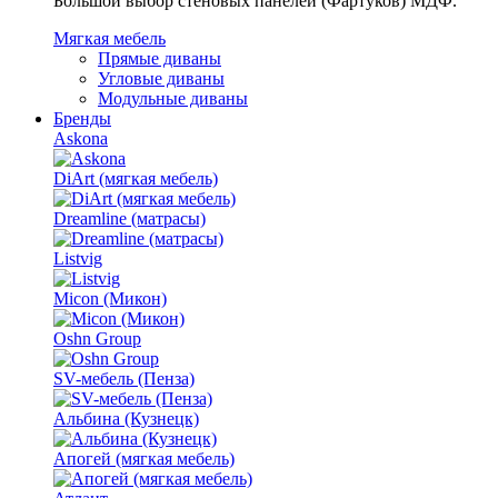
Большой выбор стеновых панелей (Фартуков) МДФ.
Мягкая мебель
Прямые диваны
Угловые диваны
Модульные диваны
Бренды
Askona
DiArt (мягкая мебель)
Dreamline (матрасы)
Listvig
Micon (Микон)
Oshn Group
SV-мебель (Пенза)
Альбина (Кузнецк)
Апогей (мягкая мебель)