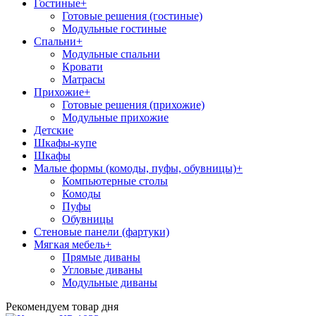
Гостиные
+
Готовые решения (гостиные)
Модульные гостиные
Спальни
+
Модульные спальни
Кровати
Матрасы
Прихожие
+
Готовые решения (прихожие)
Модульные прихожие
Детские
Шкафы-купе
Шкафы
Малые формы (комоды, пуфы, обувницы)
+
Компьютерные столы
Комоды
Пуфы
Обувницы
Стеновые панели (фартуки)
Мягкая мебель
+
Прямые диваны
Угловые диваны
Модульные диваны
Рекомендуем товар дня