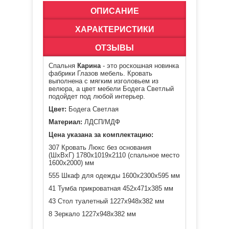
ОПИСАНИЕ
ХАРАКТЕРИСТИКИ
ОТЗЫВЫ
Спальня
Карина
- это роскошная новинка
фабрики Глазов мебель. Кровать
выполнена с мягким изголовьем из
велюра, а цвет мебели Бодега Светлый
подойдет под любой интерьер.
Цвет:
Бодега Светлая
Материал:
ЛДСП/МДФ
Цена указана за комплектацию:
307 Кровать Люкс без основания
(ШхВхГ)
1780х1019х2110
(спальное место
1600х2000) мм
555 Шкаф для одежды 1600х2300х595 мм
41 Тумба прикроватная
452х471х385
мм
43 Стол туалетный
1227х948х382 мм
8 Зеркало
1227х948х382 мм