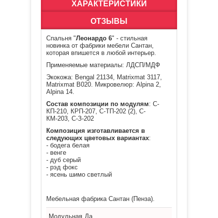
ХАРАКТЕРИСТИКИ
ОТЗЫВЫ
С
пальня "
Леонардо 6
" - стильная
новинка от фабрики мебели Сантан,
которая впишется в любой интерьер.
Применяемые материалы: ЛДСП/МДФ
Экокожа: Bengal 21134, Matrixmat 3117,
Matrixmat B020. Микровелюр: Alpina 2,
Alpina 14.
Состав композиции по модулям
:
С-
КП-210,
КРП-207
, С-ТП-202 (2),
С-
КМ-203,
С-З-202
Композиция изготавливается в
следующих цветовых вариантах
:
- бодега белая
- венге
- дуб серый
- рэд фокс
- ясень шимо светлый
Мебельная фабрика Сантан (Пенза).
Модульная
Да