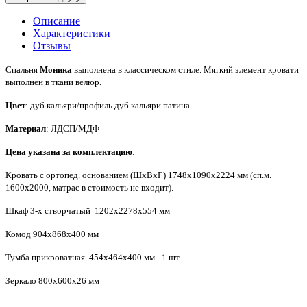
Описание
Характеристики
Отзывы
Спальня
Моника
выполнена в классическом стиле. Мягкий элемент кровати
выполнен в ткани велюр.
Цвет
: дуб кальяри/профиль дуб кальяри патина
Материал
: ЛДСП/МДФ
Цена указана за комплектацию
:
Кровать с ортопед. основанием (ШхВхГ) 1748х1090х2224 мм (сп.м.
1600х2000, матрас в стоимость не входит).
Шкаф 3-х створчатый 1202х2278х554 мм
Комод 904х868х400 мм
Тумба прикроватная 454х464х400 мм - 1 шт.
Зеркало 800х600х26 мм