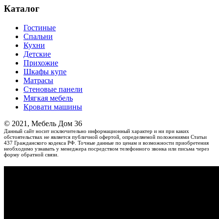
Каталог
Гостиные
Спальни
Кухни
Детские
Прихожие
Шкафы купе
Матрасы
Стеновые панели
Мягкая мебель
Кровати машины
© 2021, Мебель Дом 36
Данный сайт носит исключительно информационный характер и ни при каких
обстоятельствах не является публичной офертой, определяемой положениями Статьи
437 Гражданского кодекса РФ. Точные данные по ценам и возможности приобретения
необходимо узнавать у менеджера посредством телефонного звонка или письма через
форму обратной связи.