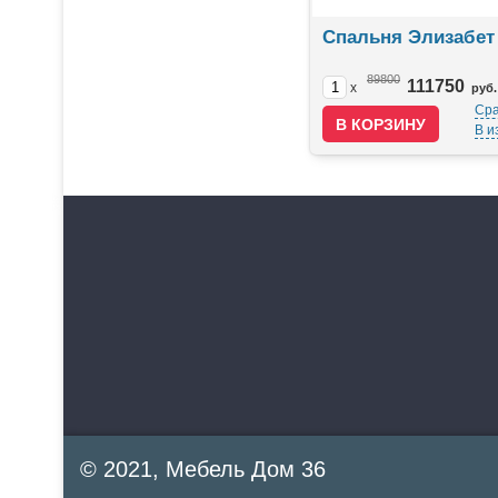
Спальня Элизабет
89800
111750
x
руб.
Сра
В и
© 2021, Мебель Дом 36