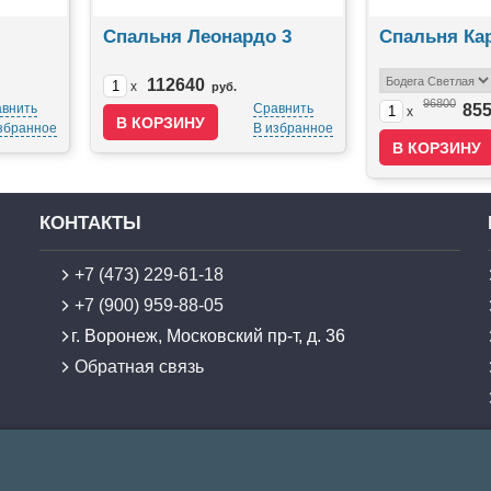
Спальня Леонардо 3
Спальня Ка
112640
x
руб.
96800
внить
Сравнить
85
x
збранное
В избранное
КОНТАКТЫ
+7 (473) 229-61-18
+7 (900) 959-88-05
г. Воронеж, Московский пр-т, д. 36
Обратная связь