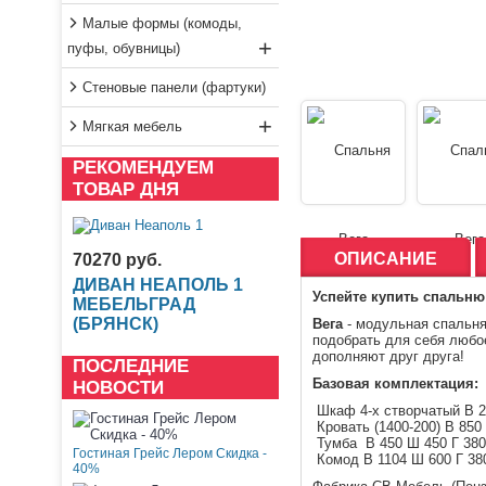
Малые формы (комоды,
+
пуфы, обувницы)
Стеновые панели (фартуки)
+
Мягкая мебель
РЕКОМЕНДУЕМ
ТОВАР ДНЯ
ОПИСАНИЕ
70270 руб.
ДИВАН НЕАПОЛЬ 1
Успейте купить спальню
МЕБЕЛЬГРАД
(БРЯНСК)
Вега
- модульная спальня
подобрать для себя любо
дополняют друг друга!
ПОСЛЕДНИЕ
Базовая комплектация:
НОВОСТИ
Шкаф 4-х створчатый В
2
Кровать (1400-200) В
850
Тумба В
450
Ш
450
Г
380
Гостиная Грейс Лером Скидка -
Комод В
1104
Ш
600
Г
38
40%