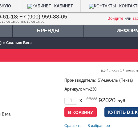
АВНУЮ
КАБИНЕТ
КОНТАК
9-61-18
+7 (900) 959-88-05
;
Войдите
или
за
. 10:00-18:00, Вс. 10:00-14:00,
БРЕНДЫ
ИНФОР
»
)
Спальня Вега
(голосов
1
/ просмот
5.0
Производитель:
SV-мебель (Пенза)
Артикул:
vrn-230
77000
x
92020
руб.
КУПИТЬ В 1 
Сравнить
В избранное