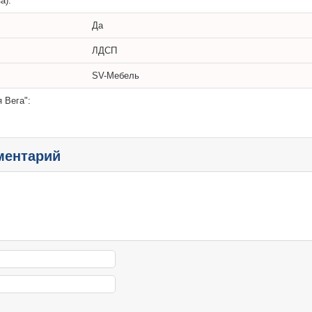
а).
Да
ЛДСП
SV-Мебель
 Вега":
ментарий