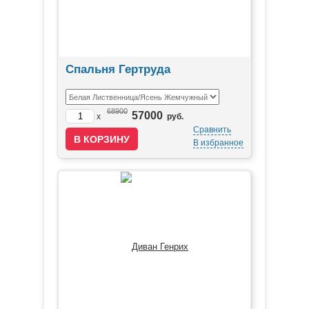
Спальня Гертруда
68900
57000
x
руб.
Сравнить
В избранное