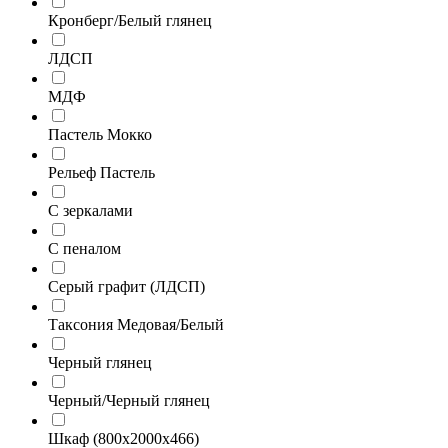
Кронберг/Белый глянец
ЛДСП
МДФ
Пастель Мокко
Рельеф Пастель
С зеркалами
С пеналом
Серый графит (ЛДСП)
Таксония Медовая/Белый
Черный глянец
Черный/Черный глянец
Шкаф (800х2000х466)