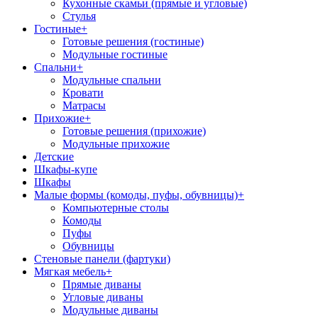
Кухонные скамьи (прямые и угловые)
Стулья
Гостиные
+
Готовые решения (гостиные)
Модульные гостиные
Спальни
+
Модульные спальни
Кровати
Матрасы
Прихожие
+
Готовые решения (прихожие)
Модульные прихожие
Детские
Шкафы-купе
Шкафы
Малые формы (комоды, пуфы, обувницы)
+
Компьютерные столы
Комоды
Пуфы
Обувницы
Стеновые панели (фартуки)
Мягкая мебель
+
Прямые диваны
Угловые диваны
Модульные диваны