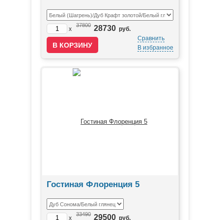
37800
28730
x
руб.
Сравнить
В избранное
Гостиная Флоренция 5
33490
29500
x
руб.