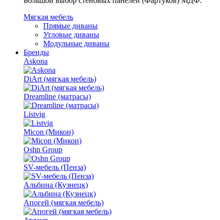
Большой выбор стеновых панелей (Фартуков) МДФ.
Мягкая мебель
Прямые диваны
Угловые диваны
Модульные диваны
Бренды
Askona
DiArt (мягкая мебель)
Dreamline (матрасы)
Listvig
Micon (Микон)
Oshn Group
SV-мебель (Пенза)
Альбина (Кузнецк)
Апогей (мягкая мебель)