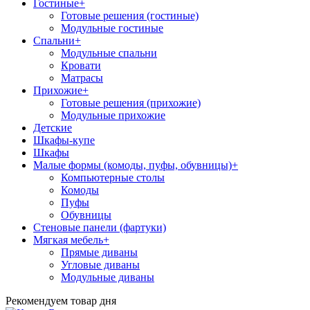
Гостиные
+
Готовые решения (гостиные)
Модульные гостиные
Спальни
+
Модульные спальни
Кровати
Матрасы
Прихожие
+
Готовые решения (прихожие)
Модульные прихожие
Детские
Шкафы-купе
Шкафы
Малые формы (комоды, пуфы, обувницы)
+
Компьютерные столы
Комоды
Пуфы
Обувницы
Стеновые панели (фартуки)
Мягкая мебель
+
Прямые диваны
Угловые диваны
Модульные диваны
Рекомендуем товар дня