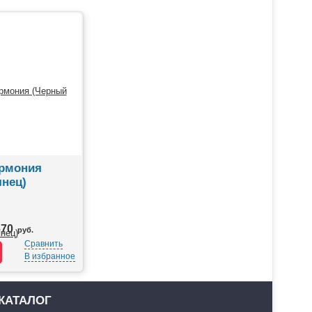
армония
янец)
670
руб.
Сравнить
В избранное
КАТАЛОГ