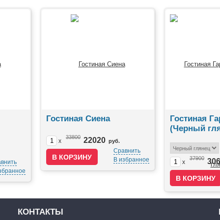
Гостиная Сиена
Гостиная Г
(Черный гл
33800
22020
x
руб.
Сравнить
37900
В избранное
30
внить
x
збранное
КОНТАКТЫ