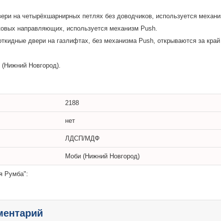
ери на четырёхшарнирных петлях без доводчиков, используется механи
овых направляющих, используется механизм Push.
откидные двери на газлифтах, без механизма Push, открываются за край
(Нижний Новгород).
2188
нет
ЛДСП/МДФ
Моби (Нижний Новгород)
я Румба":
ментарий