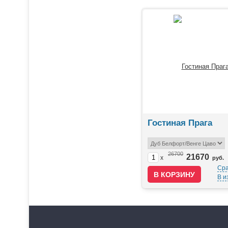
Гостиная Прага
26700
21670
x
руб.
Сра
В и