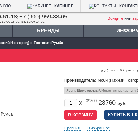
АВНУЮ
КАБИНЕТ
КОНТАК
9-61-18
+7 (900) 959-88-05
;
Войдите
или
за
. 10:00-18:00, Вс. 10:00-14:00,
БРЕНДЫ
ИНФОР
»
ижний Новгород)
Гостиная Румба
(голосов
0
/ просмот
0.0
Производитель:
Моби (Нижний Новгор
39800
x
28760
руб.
КУПИТЬ В 1 
Сравнить
В избранное