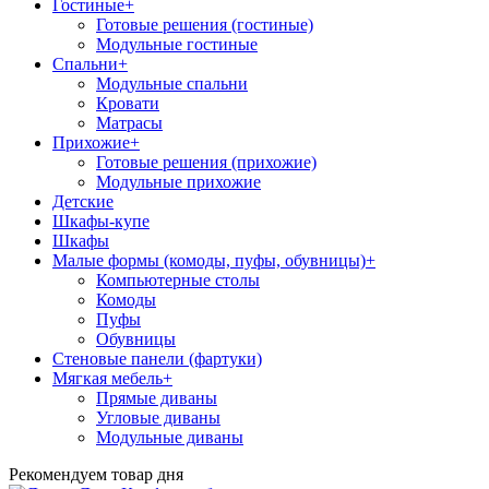
Гостиные
+
Готовые решения (гостиные)
Модульные гостиные
Спальни
+
Модульные спальни
Кровати
Матрасы
Прихожие
+
Готовые решения (прихожие)
Модульные прихожие
Детские
Шкафы-купе
Шкафы
Малые формы (комоды, пуфы, обувницы)
+
Компьютерные столы
Комоды
Пуфы
Обувницы
Стеновые панели (фартуки)
Мягкая мебель
+
Прямые диваны
Угловые диваны
Модульные диваны
Рекомендуем товар дня