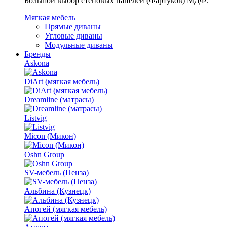
Большой выбор стеновых панелей (Фартуков) МДФ.
Мягкая мебель
Прямые диваны
Угловые диваны
Модульные диваны
Бренды
Askona
DiArt (мягкая мебель)
Dreamline (матрасы)
Listvig
Micon (Микон)
Oshn Group
SV-мебель (Пенза)
Альбина (Кузнецк)
Апогей (мягкая мебель)